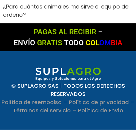
¿Para cuántos animales me sirve el equipo de
ordeño?
PAGAS AL RECIBIR
–
ENVÍO
GRATIS
TODO
COL
OM
BIA
© SUPLAGRO SAS | TODOS LOS DERECHOS
RESERVADOS
Política de reembolso
–
Política de privacidad
–
Términos del servicio
–
Política de Envío